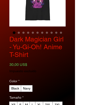
Dark Magician Girl
- Yu-Gi-Oh! Anime
T-Shirt
Precio
30,00 US$
Impuesto excluido
Color
*
Black
Navy
Tamaño
*
XS
S
M
L
XL
2XL
3XL