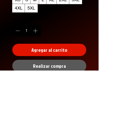
4XL
5XL
Cantidad
*
Agregar al carrito
Realizar compra
XS
S
M
L
XL
2X
3X
4X
5X
L
L
L
L
Width, in
16.
18.
20.
22.
24.
26.
28.
30.
32.
00
00
00
00
00
00
00
00
00
Length,
27.
28.
29.
30.
31.
32.
33.
34.
35.
in
00
00
00
00
00
00
00
00
00
Sleeve
7.9
8.2
8.5
8.7
9.0
9.2
9.4
9.7
9.9
No hay reseñas todavía
length, in
9
3
0
4
2
5
9
2
6
Comparte tu opinión. Deja la primera
Size
1.5
1.5
1.5
1.5
1.5
1.5
1.5
1.5
1.5
reseña.