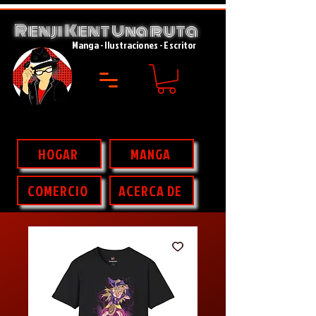
Renji Kent
ruta
Una
Manga - Ilustraciones - Escritor
HOGAR
MANGA
COMERCIO
ACERCA DE