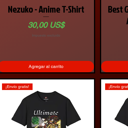
Nezuko - Anime T-Shirt
Best 
Precio
30,00 US$
Impuesto excluido
Agregar al carrito
¡Envío gratis!
¡Envío grat