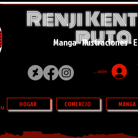
Renji Kent
ruta
Manga - Ilustraciones - E
Iniciar sesión
HOGAR
COMERCIO
MANGA
OM