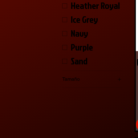
Heather Royal
Ice Grey
Navy
Purple
Sand
Tamaño
2XL
3XL
4XL
5XL