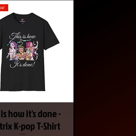
is!
 is how it's done -
rix K-pop T-Shirt