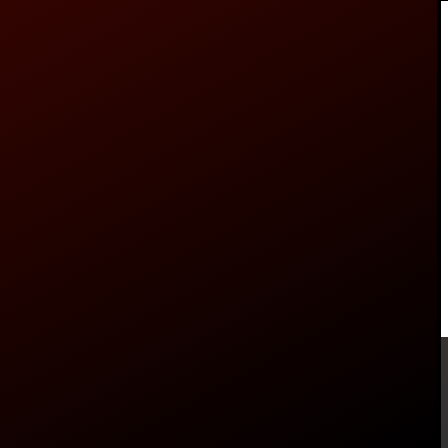
L
M
S
XL
XS